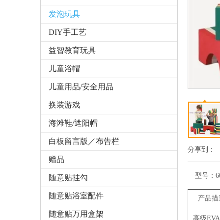
发泡玩具
DIY手工艺
益智教育玩具
儿童浴帽
儿童用品/安全用品
换装游戏
海滩鞋/遮阳帽
白板留言版／布告栏
分享到：
赠品
型号：
6
随意贴挂勾
随意贴浴室配件
产品描
随意贴万用盒架
高级EV