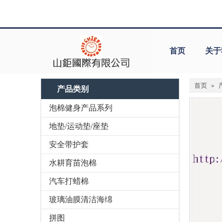
首页
关于
首页
»
产品类别
泡棉健身产品系列
地垫/运动垫/座垫
安全带护套
水耕育苗泡棉
汽车打蜡棉
玻璃油膜清洁海绵
拼图