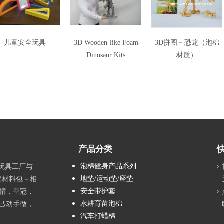
儿童安全玩具
3D Wooden-like Foam
3D拼图－恐龙（泡棉
Dinosaur Kits
材质）
产品分类
泡棉健身产品系列
具玩具工厂与
地垫/运动垫/座垫
绵材料包－相
安全带护套
帽，皇冠，
水耕育苗泡棉
己动手做，
汽车打蜡棉