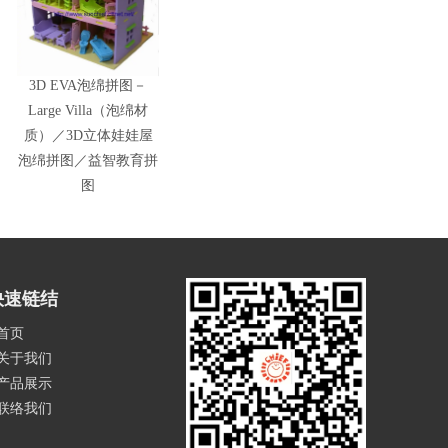
3D EVA泡绵拼图－
Large Villa（泡绵材
质）／3D立体娃娃屋
泡绵拼图／益智教育拼
图
快速链结
首页
关于我们
产品展示
联络我们