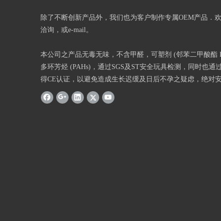
除了不断创新产品外，我们也为客户制作专属OEM产品．
洽询，或e-mail。
本公司之产品无毒无味，不含甲醛，可塑剂 (邻苯二甲酸酯 Phth
多环芳烃 (PAHs)，通过SGS及ST安全玩具检测，同时也通过
得CE认证，以避免造成生长迟缓及日后不孕之疑虑，绝对