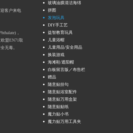
玻璃油膜清洁海绵
拼图
欢迎客户来电
发泡玩具
DIY手工艺
益智教育玩具
alate)，
儿童浴帽
欧盟EN71取
儿童用品/安全用品
安全无毒。
换装游戏
海滩鞋/遮阳帽
白板留言版／布告栏
赠品
随意贴挂勾
随意贴浴室配件
随意贴万用盒架
随意贴贴纸
魔力贴小书
魔力贴万用工具夹