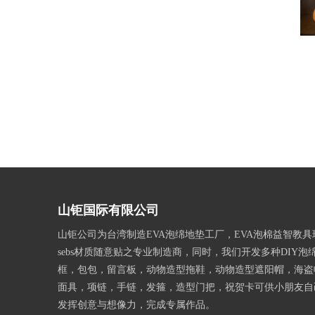
山钜国际有限公司
山钜公司为台湾制造EVA泡绵地垫工厂，EVA泡棉益智教
sebs材质随意贴之专业制造商，同时，我们开发多种DIY泡
框，包包，留言板，动物造型拖鞋，动物造型遮阳帽，海盗
面具，项链，手链，发箍，造型门把，祝贺卡可供小朋友自
发挥创意与想像力，完成专属作品。