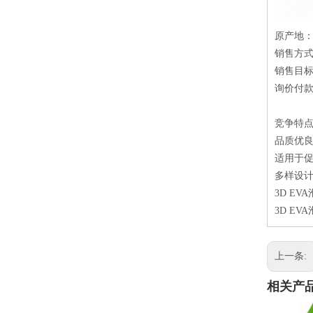
原产地
销售方
销售目
询价付款方
竞争特
品质优良：
适用于
多样设计
3D E
3D E
上一条:
相关产