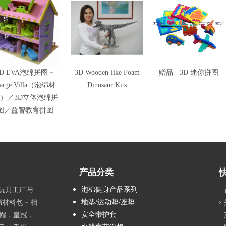
3D EVA泡绵拼图－
3D Wooden-like Foam
赠品 - 3D 迷你拼图
arge Villa（泡绵材
Dinosaur Kits
）／3D立体泡绵拼
图／益智教育拼图
产品分类
泡棉健身产品系列
具玩具工厂与
地垫/运动垫/座垫
绵材料包－相
安全带护套
帽，皇冠，