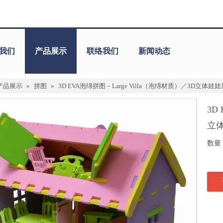
我们
产品展示
联络我们
新闻动态
产品展示
»
拼图
»
3D EVA泡绵拼图－Large Villa（泡绵材质）／3D立
3D
立
数量