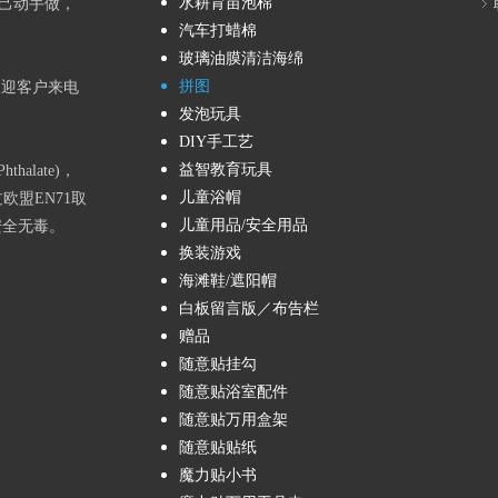
水耕育苗泡棉
己动手做，
汽车打蜡棉
玻璃油膜清洁海绵
拼图
欢迎客户来电
发泡玩具
DIY手工艺
益智教育玩具
alate)，
儿童浴帽
欧盟EN71取
儿童用品/安全用品
安全无毒。
换装游戏
海滩鞋/遮阳帽
白板留言版／布告栏
赠品
随意贴挂勾
随意贴浴室配件
随意贴万用盒架
随意贴贴纸
魔力贴小书