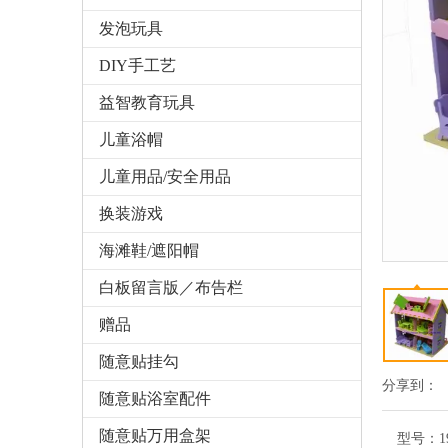
发泡玩具
DIY手工艺
益智教育玩具
儿童浴帽
儿童用品/安全用品
换装游戏
海滩鞋/遮阳帽
白板留言版／布告栏
赠品
随意贴挂勾
分享到：
随意贴浴室配件
随意贴万用盒架
型号：
1