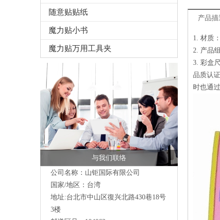
随意贴贴纸
产品描
魔力贴小书
1. 材
魔力贴万用工具夹
2. 产品组
3. 彩盒尺
品质认证
时也通过
与我们联络
公司名称：山钜国际有限公司
国家/地区：台湾
地址:台北市中山区復兴北路430巷18号
3楼