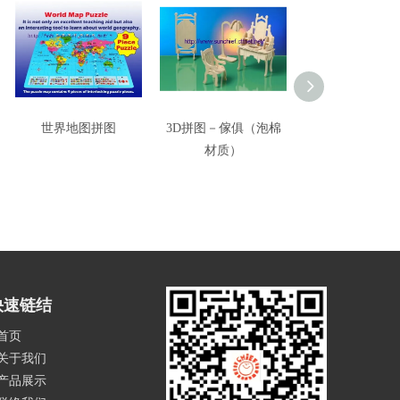
世界地图拼图
3D拼图－傢俱（泡棉
素色3D EVA泡
材质）
－Large Vill
快速链结
首页
关于我们
产品展示