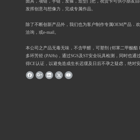
面具，项链，手链，发箍，造型门把，祝贺卡可供小朋友自
发挥创意与想像力，完成专属作品。
除了不断创新产品外，我们也为客户制作专属OEM产品．
洽询，或e-mail。
本公司之产品无毒无味，不含甲醛，可塑剂 (邻苯二甲酸酯 Phth
多环芳烃 (PAHs)，通过SGS及ST安全玩具检测，同时也通过
得CE认证，以避免造成生长迟缓及日后不孕之疑虑，绝对