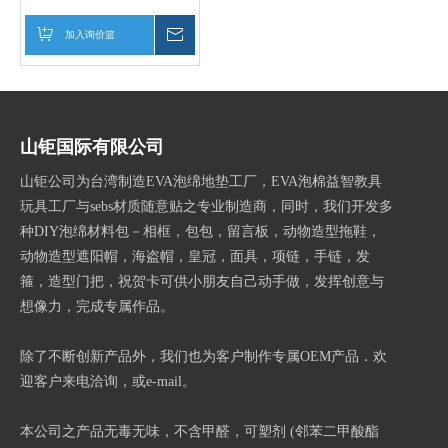
加入询价篮
询价
山钜国际有限公司
山钜公司为台湾制造EVA泡绵地垫工厂，EVA泡棉益智教具
玩具工厂与sebs材质随意贴之专业制造商，同时，我们开发多
种DIY泡绵材料包－相框，包包，留言板，动物造型拖鞋，
动物造型遮阳帽，海盗帽，皇冠，面具，项链，手链，发
箍，造型门把，祝贺卡可供小朋友自己动手做，发挥创意与
想像力，完成专属作品。
除了不断创新产品外，我们也为客户制作专属OEM产品．欢
迎客户来电洽询，或e-mail。
本公司之产品无毒无味，不含甲醛，可塑剂 (邻苯二甲酸酯