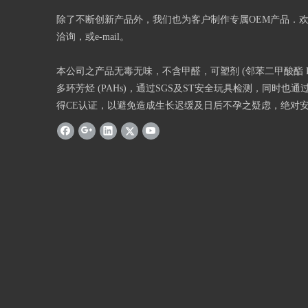
除了不断创新产品外，我们也为客户制作专属OEM产品．
洽询，或e-mail。
本公司之产品无毒无味，不含甲醛，可塑剂 (邻苯二甲酸酯 Phth
多环芳烃 (PAHs)，通过SGS及ST安全玩具检测，同时也通过
得CE认证，以避免造成生长迟缓及日后不孕之疑虑，绝对