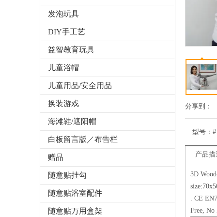
发泡玩具
DIY手工艺
益智教育玩具
儿童浴帽
儿童用品/安全用品
换装游戏
分享到：
海滩鞋/遮阳帽
型号：
#
白板留言版／布告栏
产品描
赠品
3D Woode
随意贴挂勾
size:70x
随意贴浴室配件
. CE EN71
随意贴万用盒架
Free, No