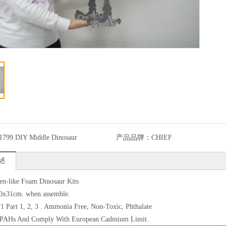
1799 DIY Middle Dinosaur
产品品牌：
CHIEF
述
n-like Foam Dinosaur Kits
50x31cm. when assemble.
 Part 1, 2, 3 . Ammonia Free, Non-Toxic, Phthalate
 PAHs And Comply With European Cadmium Limit.