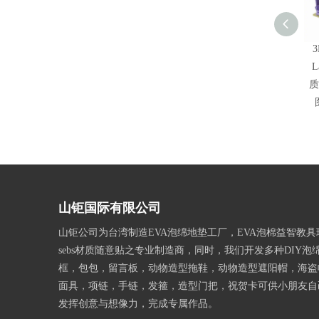
L
质
山钜国际有限公司
山钜公司为台湾制造EVA泡绵地垫工厂，EVA泡棉益智教
sebs材质随意贴之专业制造商，同时，我们开发多种DIY泡
框，包包，留言板，动物造型拖鞋，动物造型遮阳帽，海盗
面具，项链，手链，发箍，造型门把，祝贺卡可供小朋友自
发挥创意与想像力，完成专属作品。