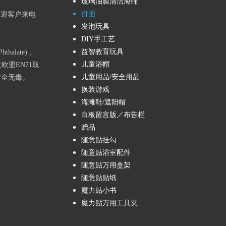
玻璃油膜清洁海绵
拼图
欢迎客户来电
发泡玩具
DIY手工艺
益智教育玩具
alate)，
儿童浴帽
欧盟EN71取
儿童用品/安全用品
安全无毒。
换装游戏
海滩鞋/遮阳帽
白板留言版／布告栏
赠品
随意贴挂勾
随意贴浴室配件
随意贴万用盒架
随意贴贴纸
魔力贴小书
魔力贴万用工具夹