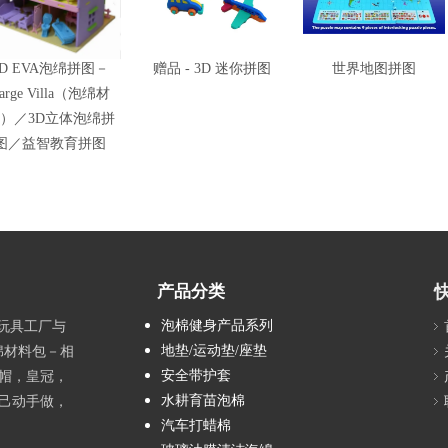
3D EVA泡绵拼图－
赠品 - 3D 迷你拼图
世界地图拼图
arge Villa（泡绵材
）／3D立体泡绵拼
图／益智教育拼图
产品分类
泡棉健身产品系列
具玩具工厂与
地垫/运动垫/座垫
绵材料包－相
安全带护套
帽，皇冠，
水耕育苗泡棉
己动手做，
汽车打蜡棉