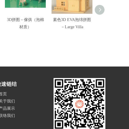
3D拼图－傢俱（泡棉
素色3D EVA泡绵拼图
3D拼图－交通
材质）
－Large Villa
（泡棉材质
快速链结
首页
关于我们
产品展示
联络我们