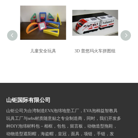
儿童安全玩具
3D 普悠玛火车拼图组
3D 
火车拼
拼图
山钜国际有限公司
山钜公司为台湾制造EVA泡绵地垫工厂，EVA泡棉益智教具
玩具工厂与sebs材质随意贴之专业制造商，同时，我们开发多
种DIY泡绵材料包－相框，包包，留言板，动物造型拖鞋，
动物造型遮阳帽，海盗帽，皇冠，面具，项链，手链，发