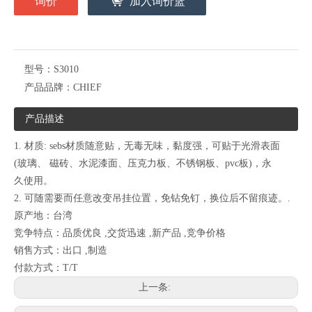
询价
加入询价篮
型号：
S3010
产品品牌：
CHIEF
产品描述
1. 材质: sebs材质随意贴，无毒无味，黏度强，可贴于光滑表面
(玻璃、 磁砖、水泥漆面、压克力板、不锈钢板、pvc板)，永
久使用。
2. 可随需要而任意改变吊挂位置，免钻免钉，换位后不留痕迹。.
原产地：台湾
竞争特点：品质优良 ,交货迅速 ,新产品 ,竞争价格
销售方式：出口 ,制造
付款方式：T/T
上一条: