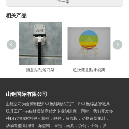
下一条:
相关产品
随意贴刮鬍刀架
超强随意贴牙刷架
超强
山钜国际有限公司
山钜公司为台湾制造EVA泡绵地垫工厂，EVA泡棉益智教具
玩具工厂与sebs材质随意贴之专业制造商，同时，我们开发多
种DIY泡绵材料包－相框，包包，留言板，动物造型拖鞋，
动物造型遮阳帽，海盗帽，皇冠，面具，项链，手链，发