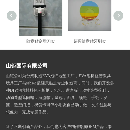
随意贴刮鬍刀架
超强随意贴牙刷架
超强
山钜国际有限公司
山钜公司为台湾制造EVA泡绵地垫工厂，EVA泡棉益智教具
玩具工厂与sebs材质随意贴之专业制造商，同时，我们开发多
种DIY泡绵材料包－相框，包包，留言板，动物造型拖鞋，
动物造型遮阳帽，海盗帽，皇冠，面具，项链，手链，发
箍，造型门把，祝贺卡可供小朋友自己动手做，发挥创意与
想像力，完成专属作品。
除了不断创新产品外，我们也为客户制作专属OEM产品．欢