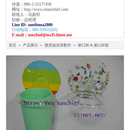
传真：886-2-25177458
网址：
http://www.elsunchief.com
联络人：马蔚轩
职称：总经理
Line ID: sandiema2000
行动电话：886-939532032
E-mail：
sunchief@ms35.hinet.net
首页
»
产品展示
»
随意贴浴室配件
»
漱口杯 & 漱口杯架