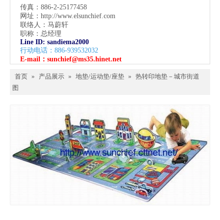
传真：886-2-25177458
网址：
http://www.elsunchief.com
联络人：马蔚轩
职称：总经理
Line ID: sandiema2000
行动电话：886-939532032
E-mail：
sunchief@ms35.hinet.net
首页
»
产品展示
»
地垫/运动垫/座垫
»
热转印地垫－城市街道
图