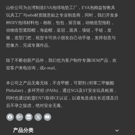
山钜公司为台湾制造EVA泡绵地垫工厂，EVA泡棉益智教具
玩具工厂与sebs材质随意贴之专业制造商，同时，我们开发多
种DIY泡绵材料包－相框，包包，留言板，动物造型拖鞋，
动物造型遮阳帽，海盗帽，皇冠，面具，项链，手链，发
箍，造型门把，祝贺卡可供小朋友自己动手做，发挥创意与
想像力，完成专属作品。
除了不断创新产品外，我们也为客户制作专属OEM产品．欢
迎客户来电洽询，或e-mail。
本公司之产品无毒无味，不含甲醛，可塑剂 (邻苯二甲酸酯
Phthalate)，多环芳烃 (PAHs)，通过SGS及ST安全玩具检测，
同时也通过欧盟EN71取得CE认证，以避免造成生长迟缓及日
后不孕之疑虑，绝对安全无毒。
产品分类