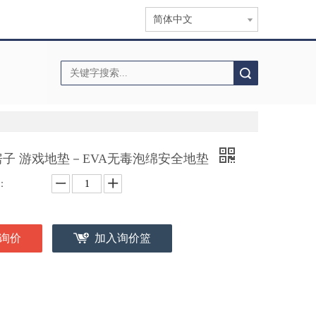
简体中文
搜索
房子 游戏地垫－EVA无毒泡绵安全地垫
：
询价
加入询价篮