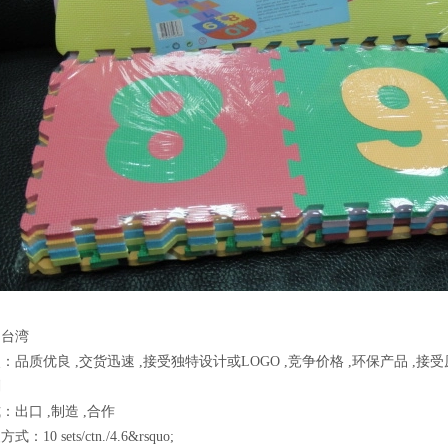
：台湾
：品质优良 ,交货迅速 ,接受独特设计或LOGO ,竞争价格 ,环保产品 ,接
剂
：出口 ,制造 ,合作
10 sets/ctn./4.6&rsquo;