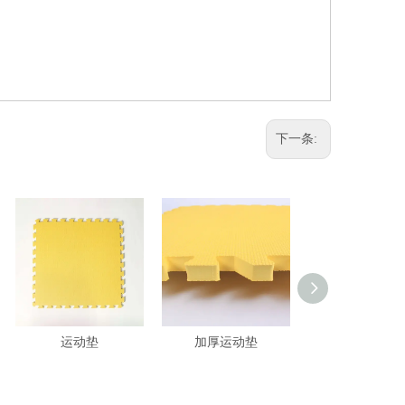
下一条:
运动垫
加厚运动垫
瑜珈十二折