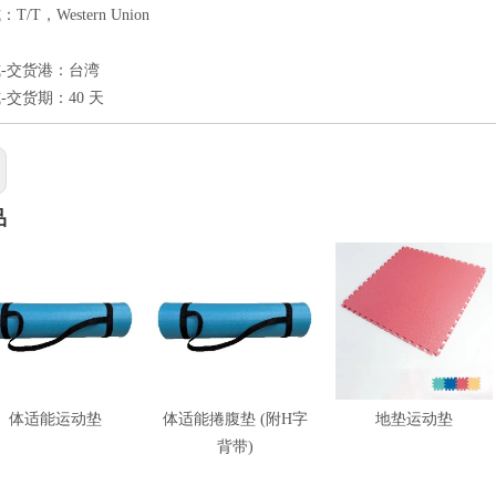
/T，Western Union
-交货港：台湾
-交货期：40 天
品
体适能运动垫
体适能捲腹垫 (附H字
地垫运动垫
背带)