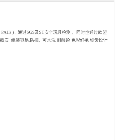
PAHs ) . 通过SGS及ST安全玩具检测， 同时也通过欧盟
安 组装容易,防撞, 可水洗 耐酸硷 色彩鲜艳 锯齿设计