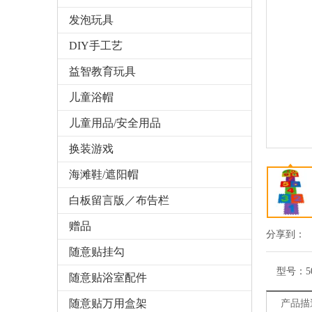
发泡玩具
DIY手工艺
益智教育玩具
儿童浴帽
儿童用品/安全用品
换装游戏
海滩鞋/遮阳帽
白板留言版／布告栏
赠品
分享到：
随意贴挂勾
型号：
5
随意贴浴室配件
随意贴万用盒架
产品描