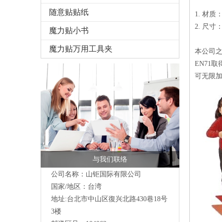
随意贴贴纸
1. 材
2. 尺寸
魔力贴小书
魔力贴万用工具夹
本公司之产
EN71
可无限加
与我们联络
公司名称：山钜国际有限公司
国家/地区：台湾
地址:台北市中山区復兴北路430巷18号
3楼