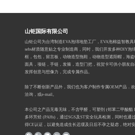
山钜国际有限公司
山钜公司为台湾制造EVA泡绵地垫工厂，EVA泡棉益智教
sebs材质随意贴之专业制造商，同时，我们开发多种DIY泡
框，包包，留言板，动物造型拖鞋，动物造型遮阳帽，海盗
面具，项链，手链，发箍，造型门把，祝贺卡可供小朋友自
发挥创意与想像力，完成专属作品。
除了不断创新产品外，我们也为客户制作专属OEM产品．
洽询，或e-mail。
本公司之产品无毒无味，不含甲醛，可塑剂 (邻苯二甲酸酯 Phth
多环芳烃 (PAHs)，通过SGS及ST安全玩具检测，同时也通过
得CE认证，以避免造成生长迟缓及日后不孕之疑虑，绝对