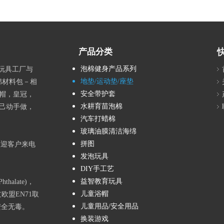
产品分类
泡棉健身产品系列
具玩具工厂与
地垫/运动垫/座垫
绵材料包－相
安全带护套
帽，皇冠，
水耕育苗泡棉
己动手做，
汽车打蜡棉
玻璃油膜清洁海绵
拼图
欢迎客户来电
发泡玩具
DIY手工艺
益智教育玩具
alate)，
儿童浴帽
欧盟EN71取
儿童用品/安全用品
安全无毒。
换装游戏