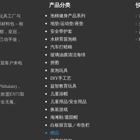
产品分类
泡棉健身产品系列
具玩具工厂与
地垫/运动垫/座垫
绵材料包－相
安全带护套
帽，皇冠，
水耕育苗泡棉
己动手做，
汽车打蜡棉
玻璃油膜清洁海绵
拼图
欢迎客户来电
发泡玩具
DIY手工艺
益智教育玩具
alate)，
儿童浴帽
欧盟EN71取
儿童用品/安全用品
安全无毒。
换装游戏
海滩鞋/遮阳帽
白板留言版／布告栏
赠品