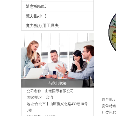
随意贴贴纸
魔力贴小书
魔力贴万用工具夹
与我们联络
公司名称：山钜国际有限公司
国家/地区：台湾
原产地
地址:台北市中山区復兴北路430巷18号
竞争特点
3楼
厂委託代