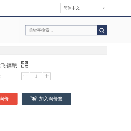
简体中文
搜索
性飞镖靶
：
询价
加入询价篮