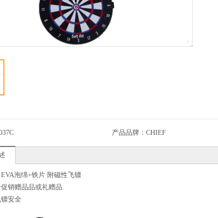
037C
产品品牌：
CHIEF
述
质：EVA泡绵+铁片 附磁性飞镖
用于促销赠品品或礼赠品.
飞镖安全