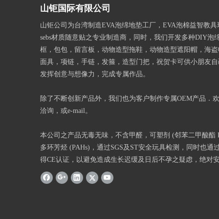
山钜国际有限公司
山钜公司为台湾制造EVA泡绵地垫工厂，EVA泡棉益智教
sebs材质随意贴之专业制造商，同时，我们开发多种DIY泡
框，包包，留言板，动物造型拖鞋，动物造型遮阳帽，海盗
面具，项链，手链，发箍，造型门把，祝贺卡可供小朋友自
发挥创意与想像力，完成专属作品。
除了不断创新产品外，我们也为客户制作专属OEM产品．
洽询，或e-mail。
本公司之产品无毒无味，不含甲醛，可塑剂 (邻苯二甲酸酯 Phth
多环芳烃 (PAHs)，通过SGS及ST安全玩具检测，同时也通过
得CE认证，以避免造成生长迟缓及日后不孕之疑虑，绝对