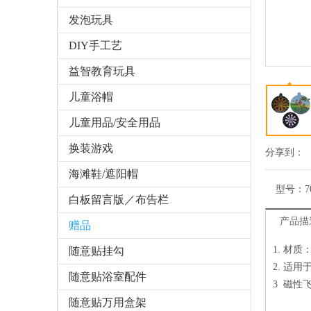
发泡玩具
DIY手工艺
益智教育玩具
儿童浴帽
儿童用品/安全用品
换装游戏
分享到：
海滩鞋/遮阳帽
型号：
7
白板留言版／布告栏
产品描
赠品
1. 材
随意贴挂勾
2. 适
随意贴浴室配件
3 磁性
随意贴万用盒架