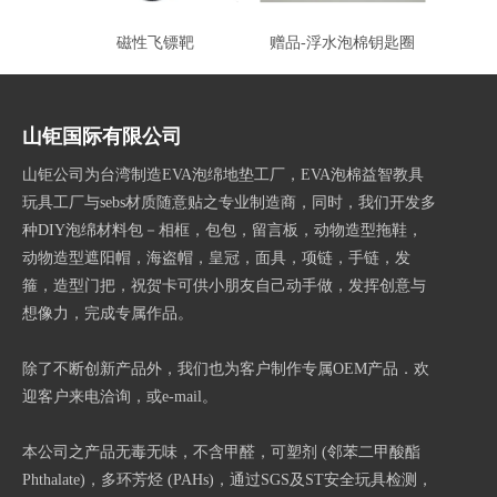
磁性飞镖靶
赠品-浮水泡棉钥匙圈
赠品－
山钜国际有限公司
山钜公司为台湾制造EVA泡绵地垫工厂，EVA泡棉益智教具
玩具工厂与sebs材质随意贴之专业制造商，同时，我们开发多
种DIY泡绵材料包－相框，包包，留言板，动物造型拖鞋，
动物造型遮阳帽，海盗帽，皇冠，面具，项链，手链，发
箍，造型门把，祝贺卡可供小朋友自己动手做，发挥创意与
想像力，完成专属作品。
除了不断创新产品外，我们也为客户制作专属OEM产品．欢
迎客户来电洽询，或e-mail。
本公司之产品无毒无味，不含甲醛，可塑剂 (邻苯二甲酸酯
Phthalate)，多环芳烃 (PAHs)，通过SGS及ST安全玩具检测，