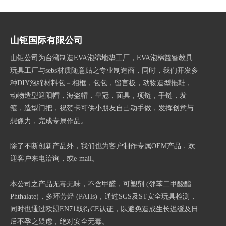
山钜国际有限公司
山钜公司为台湾制造EVA泡绵地垫工厂，EVA泡棉益智教具
玩具工厂与sebs材质随意贴之专业制造商，同时，我们开发多
种DIY泡绵材料包－相框，包包，留言板，动物造型拖鞋，
动物造型遮阳帽，海盗帽，皇冠，面具，项链，手链，发
箍，造型门把，祝贺卡可供小朋友自己动手做，发挥创意与
想像力，完成专属作品。
除了不断创新产品外，我们也为客户制作专属OEM产品．欢
迎客户来电洽询，或e-mail。
本公司之产品无毒无味，不含甲醛，可塑剂 (邻苯二甲酸酯
Phthalate)，多环芳烃 (PAHs)，通过SGS及ST安全玩具检测，
同时也通过欧盟EN71取得CE认证，以避免造成生长迟缓及日
后不孕之疑虑，绝对安全无毒。