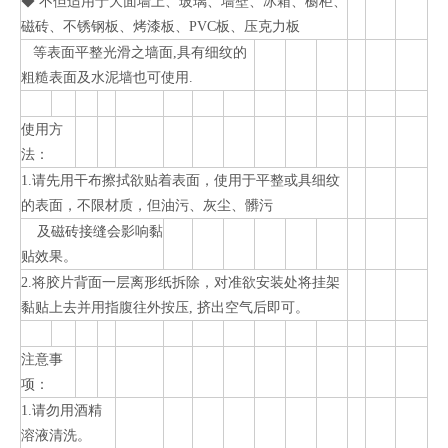
◆ 不但适用于大面墙上、玻璃、墙壁、冰箱、橱柜、
磁砖、不锈钢板、烤漆板、PVC板、压克力板
等表面平整光滑之墙面,具有细纹的
粗糙表面及水泥墙也可使用.
使用方
法：
1.请先用干布擦拭欲贴着表面，使用于平整或具细纹
的表面，不限材质，但油污、灰尘、髒污
及磁砖接缝会影响黏
贴效果。
2.将胶片背面一层离形纸拆除，对准欲安装处将挂架
黏贴上去并用指腹往外按压, 挤出空气后即可。
注意事
项：
1.请勿用酒精
溶液清洗。