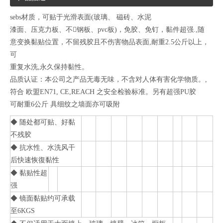
sebs材质，可贴于光滑表面(玻璃、 磁砖、水泥
漆面、压克力板、不钢板、pvc板)，免胶、免钉，黏件超强.,随
意变换黏贴位置，不留残胶且不伤害物品表面,耐重2.5公斤以上，
可
重复水洗,永久保持黏性。
品质认证：本公司之产品无毒无味，不含对人体有害化学物质。,
符合 欧盟EN71, CE,REACH 之安全检验标准。另有超强PU胶
可耐重6公斤 具细纹之墙面亦可吸附
◆ 随处都可贴、好黏
不残胶
◆ 抗水性、水洗风干
后快速恢復黏性
◆ 黏贴性超
强
◆ 镜面黏贴约可承载
至6KGS