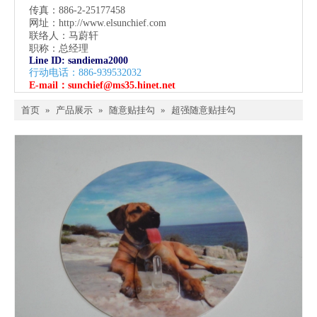
传真：886-2-25177458
网址：
http://www.elsunchief.com
联络人：马蔚轩
职称：总经理
Line ID: sandiema2000
行动电话：886-939532032
E-mail：
sunchief@ms35.hinet.net
首页
»
产品展示
»
随意贴挂勾
»
超强随意贴挂勾