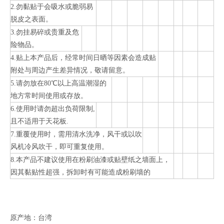
2.勿黏贴于会吸水或脆弱易
脱皮之表面。
3.勿挂易碎或贵重及危
险物品。
4.贴上本产品后，经常时间日晒等因素会造成贴
附处与周边产生差异情况，敬请留意。
5.请勿放在80℃以上高温潮湿的
地方常时间使用或存放。
6.使用时请勿超出负荷限制,
且不适用于天花板.
7.重覆使用时，需用清水洗净，风干或以吹
风机冷风吹干，即可重复使用。
8.本产品不建议使用在粉刷油漆或贴壁纸之墙面上，
因其黏贴性超强，拆卸时有可能造成粉刷墙的
原产地：台湾