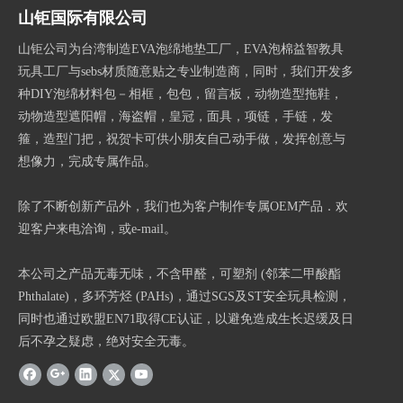
山钜国际有限公司
山钜公司为台湾制造EVA泡绵地垫工厂，EVA泡棉益智教具
玩具工厂与sebs材质随意贴之专业制造商，同时，我们开发多
种DIY泡绵材料包－相框，包包，留言板，动物造型拖鞋，
动物造型遮阳帽，海盗帽，皇冠，面具，项链，手链，发
箍，造型门把，祝贺卡可供小朋友自己动手做，发挥创意与
想像力，完成专属作品。
除了不断创新产品外，我们也为客户制作专属OEM产品．欢
迎客户来电洽询，或e-mail。
本公司之产品无毒无味，不含甲醛，可塑剂 (邻苯二甲酸酯
Phthalate)，多环芳烃 (PAHs)，通过SGS及ST安全玩具检测，
同时也通过欧盟EN71取得CE认证，以避免造成生长迟缓及日
后不孕之疑虑，绝对安全无毒。