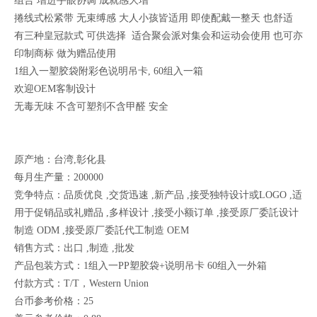
组合 增进手眼协调 成就感大增
捲线式松紧带 无束缚感 大人小孩皆适用 即使配戴一整天 也舒适
有三种皇冠款式 可供选择 适合聚会派对集会和运动会使用 也可亦
印制商标 做为赠品使用
1组入一塑胶袋附彩色说明吊卡, 60组入一箱
欢迎OEM客制设计
无毒无味 不含可塑剂不含甲醛 安全
原产地：台湾,彰化县
每月生产量：200000
竞争特点：品质优良 ,交货迅速 ,新产品 ,接受独特设计或LOGO ,适
用于促销品或礼赠品 ,多样设计 ,接受小额订单 ,接受原厂委託设计
制造 ODM ,接受原厂委託代工制造 OEM
销售方式：出口 ,制造 ,批发
产品包装方式：1组入一PP塑胶袋+说明吊卡 60组入一外箱
付款方式：T/T，Western Union
台币参考价格：25