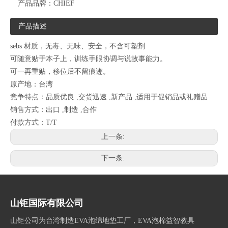
产品品牌：
CHIEF
产品描述
sebs 材质，无毒、无味、安全，不含可塑剂
可随意贴于本子上，训练手眼协调与说故事能力。
可一再重贴，移位后不留痕迹。
原产地：台湾
竞争特点：品质优良 ,交货迅速 ,新产品 ,适用于促销品或礼赠品
销售方式：出口 ,制造 ,合作
付款方式：T/T
上一条:
下一条:
山钜国际有限公司
山钜公司为台湾制造EVA泡绵地垫工厂，EVA泡棉益智教具