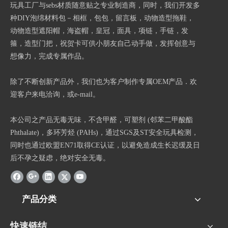
玩具工厂与sebs材质随意贴之专业制造商，同时，我们开发多
种DIY泡绵材料包－相框，包包，留言板，动物造型拖鞋，
动物造型遮阳帽，海盗帽，皇冠，面具，项链，手链，发
箍，造型门把，祝贺卡可供小朋友自己动手做，发挥创意与
想像力，完成专属作品。
除了不断创新产品外，我们也为客户制作专属OEM产品．欢
迎客户来电洽询，或e-mail。
本公司之产品无毒无味，不含甲醛，可塑剂 (邻苯二甲酸酯
Phthalate)，多环芳烃 (PAHs)，通过SGS及ST安全玩具检测，
同时也通过欧盟EN71取得CE认证，以避免造成生长迟缓及日
后不孕之疑虑，绝对安全无毒。
产品分类
快速链结