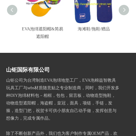
EVA泡绵遮阳帽&简易
海滩鞋/拖鞋/赠品
长方形
遮阳帽
&#37
山钜国际有限公司
山钜公司为台湾制造EVA泡绵地垫工厂，EVA泡棉益智教具
玩具工厂与sebs材质随意贴之专业制造商，同时，我们开发多
种DIY泡绵材料包－相框，包包，留言板，动物造型拖鞋，
动物造型遮阳帽，海盗帽，皇冠，面具，项链，手链，发
箍，造型门把，祝贺卡可供小朋友自己动手做，发挥创意与
想像力，完成专属作品。
除了不断创新产品外，我们也为客户制作专属OEM产品．欢