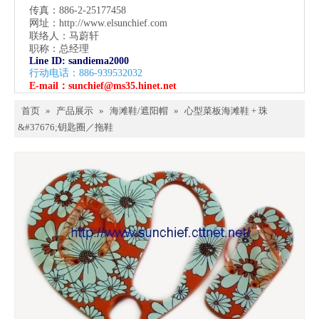
传真：886-2-25177458
网址：
http://www.elsunchief.com
联络人：马蔚轩
职称：总经理
Line ID: sandiema2000
行动电话：886-939532032
E-mail：
sunchief@ms35.hinet.net
首页
»
产品展示
»
海滩鞋/遮阳帽
»
心型菜板海滩鞋 + 珠
&#37676;钥匙圈／拖鞋