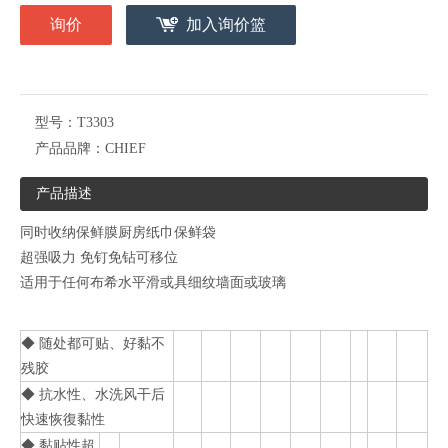
询价
加入询价篮
型号：
T3303
产品品牌：
CHIEF
产品描述
同时收纳保鲜膜厨房纸巾保鲜袋
超强吸力 免钉免钻可移位
适用于任何布希水平滑或具细纹墙面或玻璃
◆ 随处都可贴、好黏不
残胶
◆ 抗水性、水洗风干后
快速恢復黏性
◆ 黏贴性超