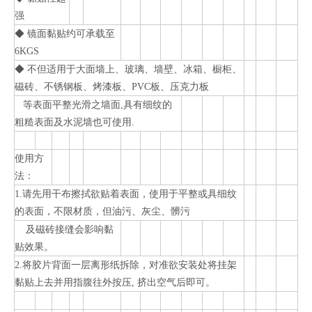
强
◆ 镜面黏贴约可承载至
6KGS
◆ 不但适用于大面墙上、玻璃、墙壁、冰箱、橱柜、
磁砖、不锈钢板、烤漆板、PVC板、压克力板
等表面平整光滑之墙面,具有细纹的
粗糙表面及水泥墙也可使用.
使用方
法：
1.请先用干布擦拭欲贴着表面，使用于平整或具细纹
的表面，不限材质，但油污、灰尘、髒污
及磁砖接缝会影响黏
贴效果。
2.将胶片背面一层离形纸拆除，对准欲安装处将挂架
黏贴上去并用指腹往外按压, 挤出空气后即可。