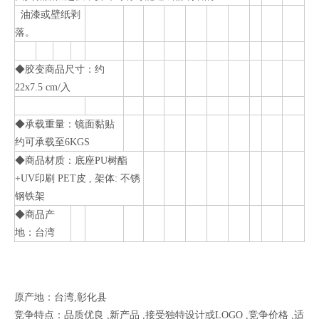
油漆或壁纸剥
落。
◆胶变商品尺寸：约
22x7.5 cm/入
◆承载重量：镜面黏贴
约可承载至6KGS
◆商品材质：底座PU树酯
+UV印刷 PET皮 , 架体: 不锈
钢铁架
◆商品产
地：台湾
原产地：台湾,彰化县
竞争特点：品质优良 ,新产品 ,接受独特设计或LOGO ,竞争价格 ,适