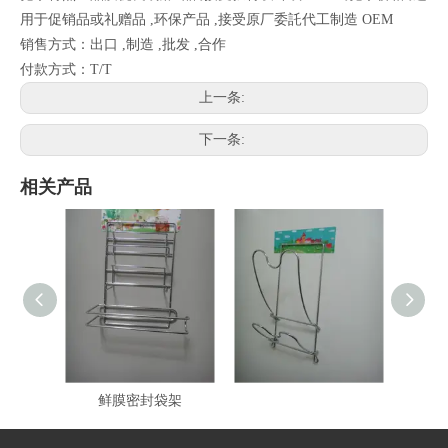
用于促销品或礼赠品 ,环保产品 ,接受原厂委託代工制造 OEM
销售方式：出口 ,制造 ,批发 ,合作
付款方式：T/T
上一条:
下一条:
相关产品
超强随意贴厨房纸巾保
超强随意贴锅盖架
超
鲜膜密封袋架