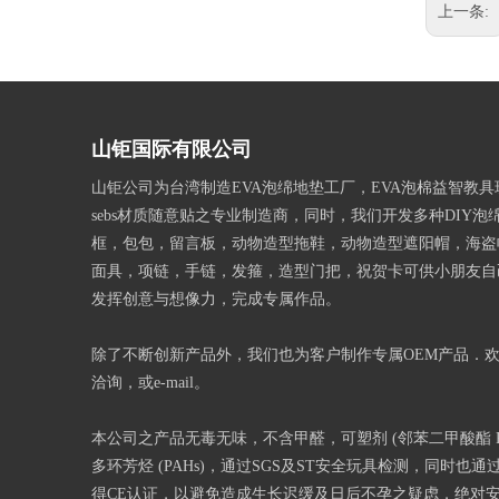
上一条:
山钜国际有限公司
山钜公司为台湾制造EVA泡绵地垫工厂，EVA泡棉益智教
sebs材质随意贴之专业制造商，同时，我们开发多种DIY泡
框，包包，留言板，动物造型拖鞋，动物造型遮阳帽，海盗
面具，项链，手链，发箍，造型门把，祝贺卡可供小朋友自
发挥创意与想像力，完成专属作品。
除了不断创新产品外，我们也为客户制作专属OEM产品．
洽询，或e-mail。
本公司之产品无毒无味，不含甲醛，可塑剂 (邻苯二甲酸酯 Phth
多环芳烃 (PAHs)，通过SGS及ST安全玩具检测，同时也通过
得CE认证，以避免造成生长迟缓及日后不孕之疑虑，绝对