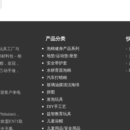
产品分类
泡棉健身产品系列
具玩具工厂与
地垫/运动垫/座垫
绵材料包－相
安全带护套
帽，皇冠，
水耕育苗泡棉
己动手做，
汽车打蜡棉
玻璃油膜清洁海绵
拼图
欢迎客户来电
发泡玩具
DIY手工艺
益智教育玩具
alate)，
儿童浴帽
欧盟EN71取
儿童用品/安全用品
安全无毒。