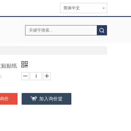
简体中文
搜索
意贴贴纸
：
询价
加入询价篮