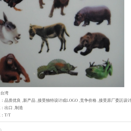
：台湾
：品质优良 ,新产品 ,接受独特设计或LOGO ,竞争价格 ,接受原厂委託设计
：出口 ,制造
：T/T