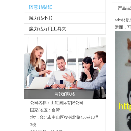
随意贴贴纸
产品描
魔力贴小书
sebs
滑面，
魔力贴万用工具夹
与我们联络
公司名称：山钜国际有限公司
国家/地区：台湾
地址:台北市中山区復兴北路430巷18号
3楼