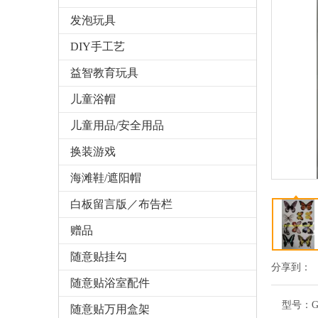
发泡玩具
DIY手工艺
益智教育玩具
儿童浴帽
儿童用品/安全用品
换装游戏
海滩鞋/遮阳帽
白板留言版／布告栏
赠品
随意贴挂勾
分享到：
随意贴浴室配件
型号：
G
随意贴万用盒架