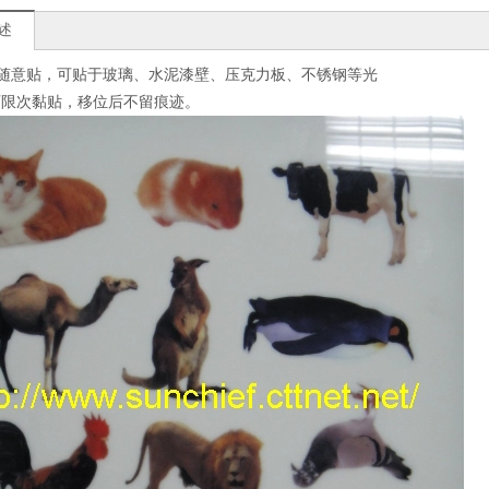
述
材质随意贴，可贴于玻璃、水泥漆壁、压克力板、不锈钢等光
可限次黏贴，移位后不留痕迹。