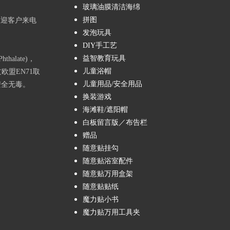
玻璃油膜清洁海绵
拼图
欢迎客户来电
发泡玩具
DIY手工艺
益智教育玩具
alate)，
儿童浴帽
欧盟EN71取
儿童用品/安全用品
安全无毒。
换装游戏
海滩鞋/遮阳帽
白板留言版／布告栏
赠品
随意贴挂勾
随意贴浴室配件
随意贴万用盒架
随意贴贴纸
魔力贴小书
魔力贴万用工具夹
top