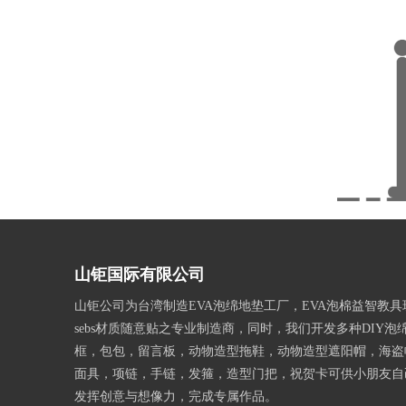
山钜国际有限公司
山钜公司为台湾制造EVA泡绵地垫工厂，EVA泡棉益智教
sebs材质随意贴之专业制造商，同时，我们开发多种DIY泡
框，包包，留言板，动物造型拖鞋，动物造型遮阳帽，海盗
面具，项链，手链，发箍，造型门把，祝贺卡可供小朋友自
发挥创意与想像力，完成专属作品。