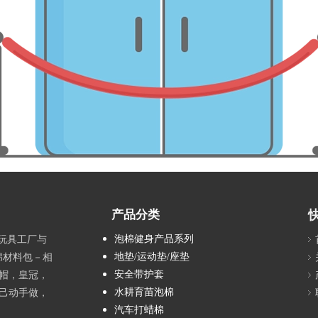
产品分类
泡棉健身产品系列
具玩具工厂与
地垫/运动垫/座垫
绵材料包－相
安全带护套
帽，皇冠，
水耕育苗泡棉
己动手做，
汽车打蜡棉